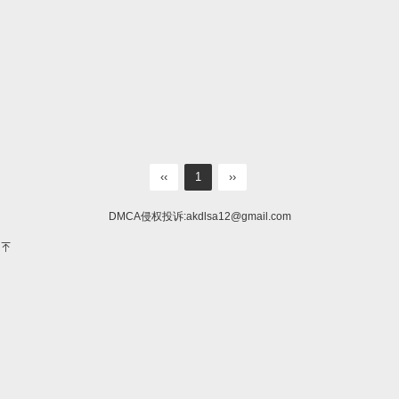
‹‹
1
››
DMCA侵权投诉:
akdlsa12@gmail.com