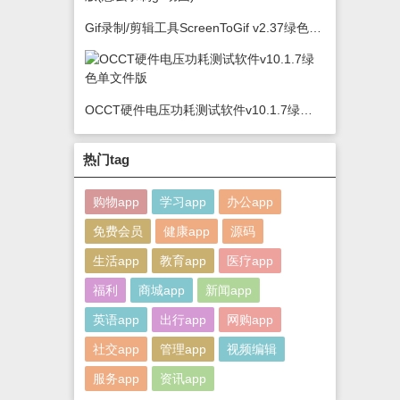
Gif录制/剪辑工具ScreenToGif v2.37绿色版(怎么录制gif动图)
OCCT硬件电压功耗测试软件v10.1.7绿色单文件版
热门tag
购物app
学习app
办公app
免费会员
健康app
源码
生活app
教育app
医疗app
福利
商城app
新闻app
英语app
出行app
网购app
社交app
管理app
视频编辑
服务app
资讯app