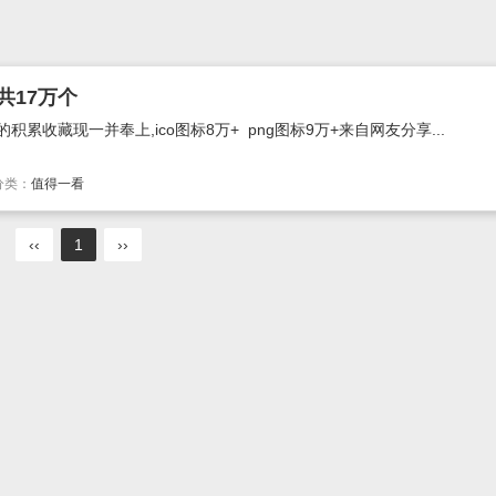
共17万个
积累收藏现一并奉上,ico图标8万+ png图标9万+来自网友分享...
分类：
值得一看
‹‹
1
››