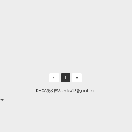
‹‹
1
››
DMCA侵权投诉:
akdlsa12@gmail.com