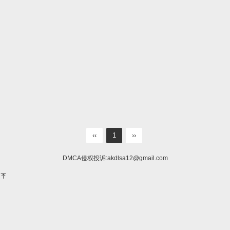
‹‹
1
››
DMCA侵权投诉:
akdlsa12@gmail.com