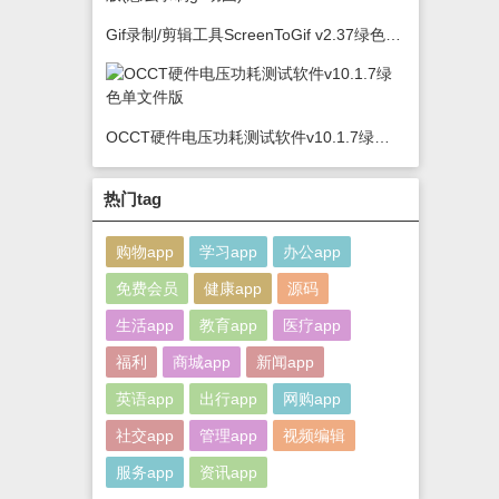
Gif录制/剪辑工具ScreenToGif v2.37绿色版(怎么录制gif动图)
OCCT硬件电压功耗测试软件v10.1.7绿色单文件版
热门tag
购物app
学习app
办公app
免费会员
健康app
源码
生活app
教育app
医疗app
福利
商城app
新闻app
英语app
出行app
网购app
社交app
管理app
视频编辑
服务app
资讯app