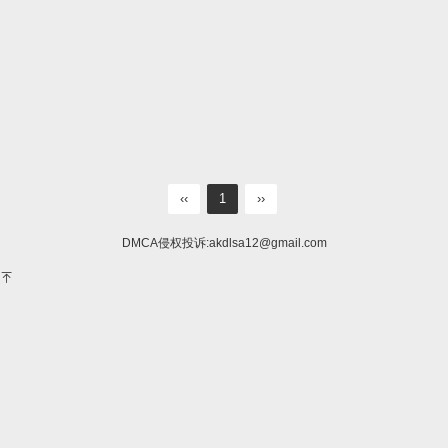
‹‹
1
››
DMCA侵权投诉:
akdlsa12@gmail.com