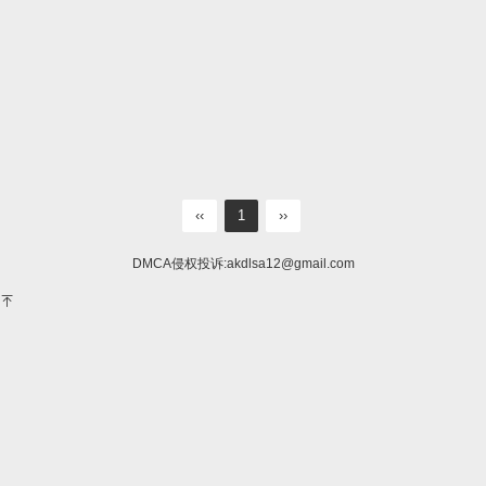
‹‹
1
››
DMCA侵权投诉:
akdlsa12@gmail.com