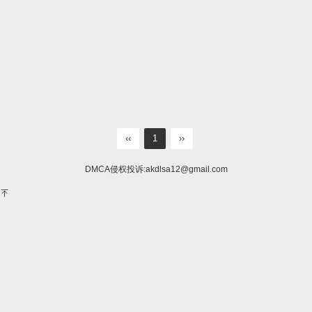
‹‹
1
››
DMCA侵权投诉:
akdlsa12@gmail.com