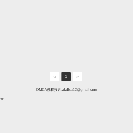
‹‹
1
››
DMCA侵权投诉:
akdlsa12@gmail.com