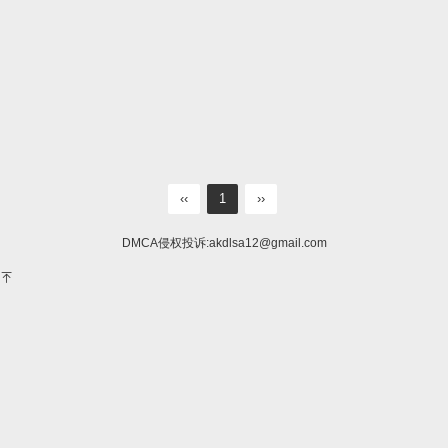
‹‹
1
››
DMCA侵权投诉:
akdlsa12@gmail.com