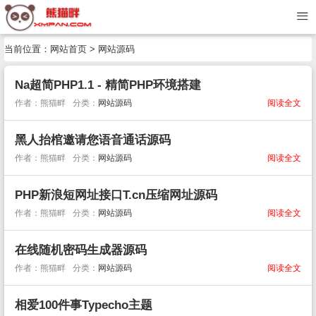
当前位置：
网站首页
>
网站源码
Na超简PHP1.1 - 精简PHP环境搭建
作者：熊猫畔
分类：
网站源码
阅读全文
黑人抬棺邀请您语音通话源码
作者：熊猫畔
分类：
网站源码
阅读全文
PHP新浪短网址接口T.cn压缩网址源码
作者：熊猫畔
分类：
网站源码
阅读全文
在线随机密码生成器源码
作者：熊猫畔
分类：
网站源码
阅读全文
相爱100件事Typecho主题