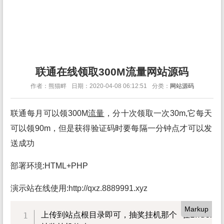
联通在线领取300M流量网站源码
作者：熊猫畔
日期：2020-04-08 06:12:51
分类：
网站源码
联通每月可以领300M
流量
，分十次领取一次30m,它每天
可以领90m，但是获得验证码时要每隔一分钟点才可以发
送成功
部署环境:HTML+PHP
演示站在线使用:
http://qxz.8889991.xyz
Markup
上传到站点根目录即可，抽奖挂机那个 在index.htm