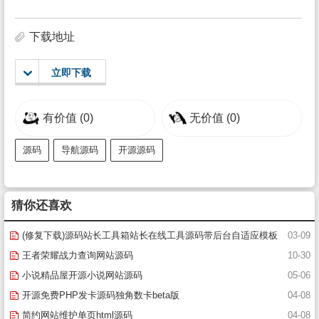
下载地址
立即下载
有价值
(0)
无价值
(0)
源码
导航源码
开源源码
猜你还喜欢
(修复下载)源码站长工具箱站长在线工具源码带后台自适应模板
03-09
王者荣耀战力查询网站源码
10-30
小说精品屋开源小说网站源码
05-06
开源免费PHP发卡源码独角数卡beta版
04-08
简约网站维护单页html源码
04-08