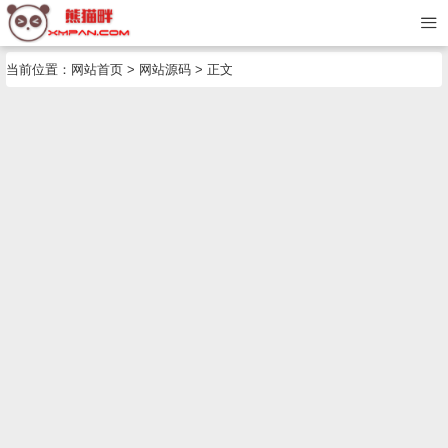
当前位置：
网站首页
>
网站源码
> 正文