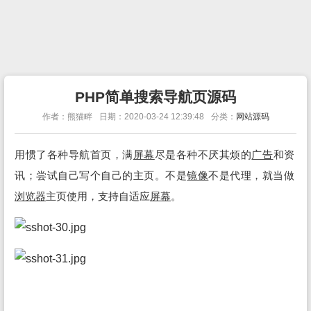
PHP简单搜索导航页源码
作者：熊猫畔
日期：2020-03-24 12:39:48
分类：
网站源码
用惯了各种导航首页，满
屏幕
尽是各种不厌其烦的
广告
和资
讯；尝试自己写个自己的主页。不是
镜像
不是代理，就当做
浏览
器
主页使用，支持自适应
屏幕
。