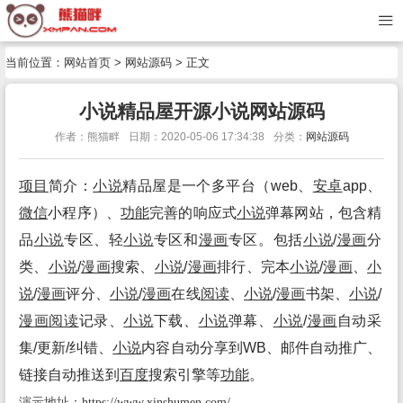
当前位置：
网站首页
>
网站源码
> 正文
小说精品屋开源小说网站源码
作者：熊猫畔
日期：2020-05-06 17:34:38
分类：
网站源码
项目
简介：
小说
精品屋是一个多平台（web、
安卓
app、
微信
小程序）、
功能
完善的响应式
小说
弹幕网站，包含精
品
小说
专区、轻
小说
专区和
漫画
专区。包括
小说
/
漫画
分
类、
小说
/
漫画
搜索、
小说
/
漫画
排行、完本
小说
/
漫画
、
小
说
/
漫画
评分、
小说
/
漫画
在线
阅读
、
小说
/
漫画
书架、
小说
/
漫画
阅读
记录、
小说
下载、
小说
弹幕、
小说
/
漫画
自动采
集/更新/纠错、
小说
内容自动分享到WB、邮件自动推广、
链接自动推送到
百度
搜索引擎等
功能
。
演示地址：
https://www.xinshumen.com/