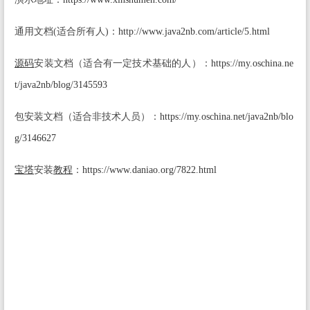
通用文档(适合所有人)：
http://www.java2nb.com/article/5.html
源码
安装文档（适合有一定技术基础的人）：
https://my.oschina.ne
t/java2nb/blog/3145593
包安装文档（适合非技术人员）：
https://my.oschina.net/java2nb/blo
g/3146627
宝塔
安装
教程
：
https://www.daniao.org/7822.html