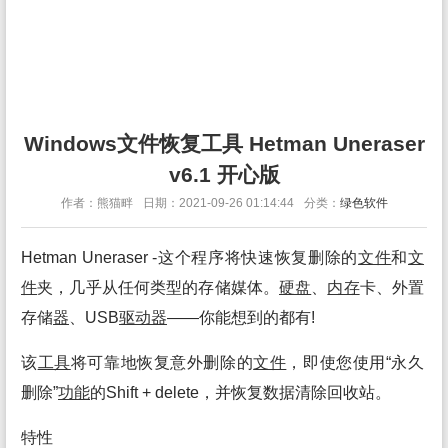
Windows文件恢复工具 Hetman Uneraser
v6.1 开心版
作者：熊猫畔
日期：2021-09-26 01:14:44
分类：
绿色软件
Hetman Uneraser -这个程序将快速恢复删除的
文件
和
文
件
夹，几乎从任何类型的存储媒体。
硬盘
、
内存
卡、外置
存储
器
、USB
驱动
器
——你能想到的都有!
该
工具
将可靠地恢复意外删除的
文件
，即使您使用“永久
删除”
功能
的Shift + delete，并恢复数据清除回收站。
特性