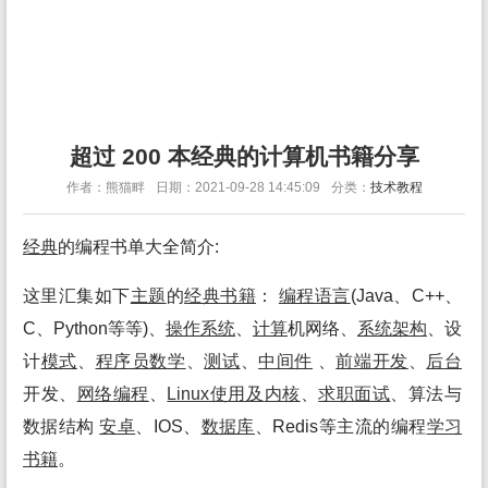
超过 200 本经典的计算机书籍分享
作者：熊猫畔
日期：2021-09-28 14:45:09
分类：
技术教程
经典
的编程书单大全简介:
这里汇集如下
主题
的
经典
书籍
：
编程语言
(Java、C++、
C、Python等等)、
操作系统
、
计算
机网络、
系统架构
、设
计
模式
、
程序员数学
、
测试
、
中间件
、
前端开发
、
后台
开发、
网络编程
、
Linux使用及
内核
、
求职面试
、算法与
数据结构
安卓
、IOS、
数据库
、Redis等主流的编程
学习
书籍
。