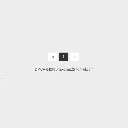
‹‹
1
››
DMCA侵权投诉:
akdlsa12@gmail.com