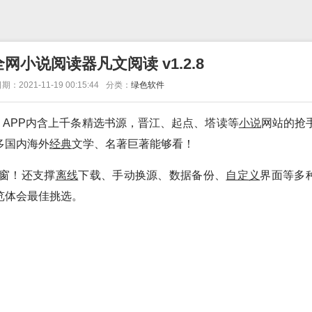
小说阅读器凡文阅读 v1.2.8
期：2021-11-19 00:15:44
分类：
绿色软件
，APP内含上千条精选书源，晋江、起点、塔读等
小说
网站的抢
多国内海外
经典
文学、名著巨著能够看！
窗！还支撑
离线
下载、手动换源、数据备份、
自定义
界面等多
览体会最佳挑选。