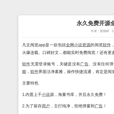
永久免费开源全网
作者：熊猫畔
日
凡文阅览app是一款包括
全网
小说
资源
的阅览
软件
火爆连载、口碑好文…都能实时免费阅览！还有更
软件
无需登录账号，关键是没有
广告
、没有任何弹
能
，
软件
界面洁净素雅，操作快捷流通，肯定是阅
主要特色
1.内置上千
小说
源，海量书库，并且永久免费！
2.为了留存
用户
，主打纯净，拒绝弹窗和
广告
！