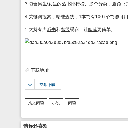
3.包含男生/女生的热书排行榜、多个分类，避免书
4.关键词搜索，精准查找，1本书有100+个书源可
5.支持有声
听书
和
离线
缓存，让
阅读
更简单。
下载地址
立即下载
凡文阅读
小说
阅读
猜你还喜欢