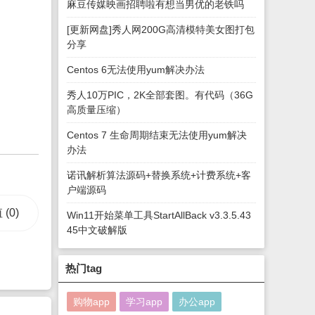
麻豆传媒映画招聘啦有想当男优的老铁吗
[更新网盘]秀人网200G高清模特美女图打包
分享
Centos 6无法使用yum解决办法
秀人10万PIC，2K全部套图。有代码（36G
高质量压缩）
Centos 7 生命周期结束无法使用yum解决
办法
诺讯解析算法源码+替换系统+计费系统+客
户端源码
值
(0)
Win11开始菜单工具StartAllBack v3.3.5.43
45中文破解版
热门tag
购物app
学习app
办公app