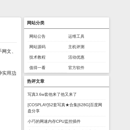
网站分类
网站公告
运维工具
网站源码
主机评测
手网文、
技术教程
活动优惠
值得一看
官方软件
种实用
功
绿色软件
游戏下载
热评文章
写真3.6w套他来了他又来了
[COSPLAY]52套写真★合集[628G]百度网
盘分享
小巧的网速内存CPU监控插件