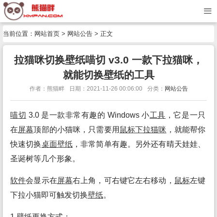
当前位置：
网站首页
>
网站公告
> 正文
拉猫咪切换壁纸喵切 v3.0 一款下拉猫咪，
就能切换壁纸的工具
作者：熊猫畔
日期：2021-11-26 00:06:00
分类：
网站公告
喵切
3.0 是一款非常有趣的 Windows 小
工具
，它是一只
在
屏幕
顶部的小猫咪，只需要用
鼠标
下
拉猫咪
，就能帮你
快速切换
桌面
壁纸
，非常简单有趣。另外还有晴天娃娃、
圣诞树等几个形象。
软件
会显示在
屏幕
右上角，可右键它左右移动，
鼠标
左键
下拉小猫即可触发切换
壁纸
。
1.
壁纸
更换方式：