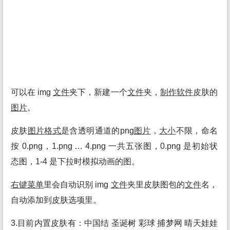
可以在 img
文件
夹下，新建一个
文件
夹，
制作
软件
皮肤的
图片
。
皮肤
图片
格式
是含透明通道的png
图片
，
大小
不限，命名
按 0.png，1.png … 4.png 一共五张图，0.png 是初始状
态图，1-4 是下拉时模拟动画的图。
右键菜单
里会自动识别 img
文件
夹里皮肤图包的
文件
名，
自动添加到皮肤选项里。
3.目前内置皮肤有：中国结 圣诞树 彩球 捕梦网 晴天娃娃