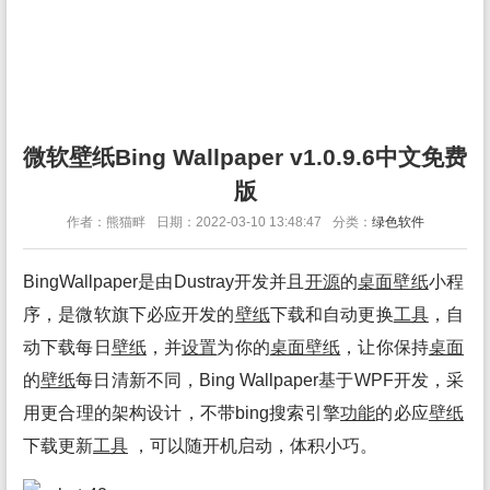
微软壁纸Bing Wallpaper v1.0.9.6中文免费
版
作者：熊猫畔
日期：2022-03-10 13:48:47
分类：
绿色软件
BingWallpaper是由Dustray开发并且
开源
的
桌面
壁纸
小程
序，是微软旗下必应开发的
壁纸
下载和自动更换
工具
，自
动下载每日
壁纸
，并
设置
为你的
桌面
壁纸
，让你保持
桌面
的
壁纸
每日清新不同，Bing Wallpaper基于WPF开发，采
用更合理的架构设计，不带bing搜索引擎
功能
的必应
壁纸
下载更新
工具
，可以随开机启动，体积小巧。