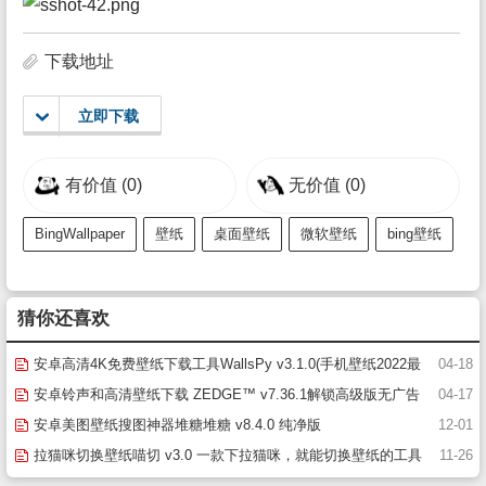
下载地址
立即下载
有价值
(0)
无价值
(0)
BingWallpaper
壁纸
桌面壁纸
微软壁纸
bing壁纸
猜你还喜欢
安卓高清4K免费壁纸下载工具WallsPy v3.1.0(手机壁纸2022最
04-18
新壁纸高清)
安卓铃声和高清壁纸下载 ZEDGE™ v7.36.1解锁高级版无广告
04-17
安卓美图壁纸搜图神器堆糖堆糖 v8.4.0 纯净版
12-01
拉猫咪切换壁纸喵切 v3.0 一款下拉猫咪，就能切换壁纸的工具
11-26