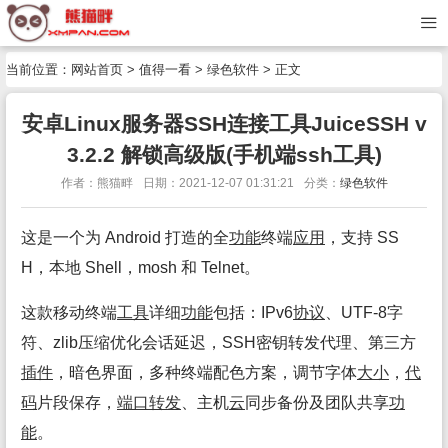
当前位置：
网站首页
>
值得一看
>
绿色软件
> 正文
安卓Linux服务器SSH连接工具JuiceSSH v
3.2.2 解锁高级版(手机端ssh工具)
作者：熊猫畔
日期：2021-12-07 01:31:21
分类：
绿色软件
这是一个为 Android 打造的全
功能
终端
应用
，支持 SS
H，本地 Shell，mosh 和 Telnet。
这款移动终端
工具
详细
功能
包括：IPv6
协议
、UTF-8字
符、zlib压缩优化会话延迟，SSH密钥转发代理、第三方
插件
，暗色界面，多种终端配色方案，调节字体
大小
，
代
码
片段保存，
端口转发
、主机
云
同步备份及团队共享
功
能
。