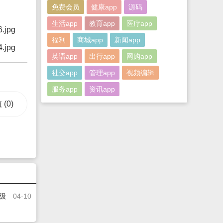
免费会员
健康app
源码
生活app
教育app
医疗app
福利
商城app
新闻app
英语app
出行app
网购app
社交app
管理app
视频编辑
服务app
资讯app
值
(0)
高级
04-10