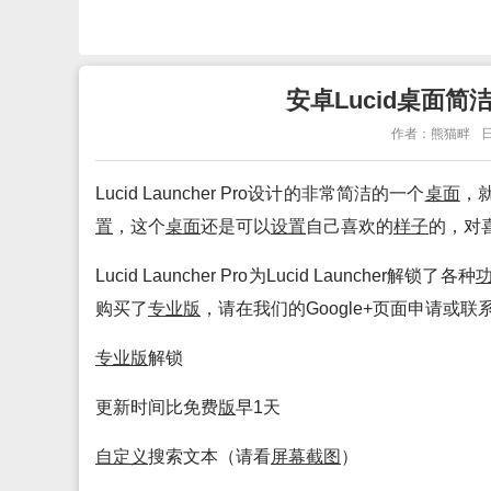
安卓Lucid桌面简洁简单L
作者：熊猫畔
日
Lucid Launcher Pro设计的非常简洁的一个
桌面
，
置
，这个
桌面
还是可以
设置
自己喜欢的
样子
的，对
Lucid Launcher Pro为Lucid Launcher解锁了各种
购买了
专业
版
，请在我们的Google+页面申请或
专业
版
解锁
更新时间比免费
版
早1天
自定义
搜索文本（请看
屏幕
截图
）