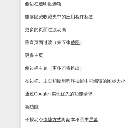
侧边栏透明度选项
能够隐藏收藏夹中的
应用
程序
标签
更多的页面过渡动画
垂直页面过渡（第五张
截图
）
更多主页
侧边栏
主题
（更多即将推出）
在边栏、主页和
应用
程序抽屉中可编辑的图标
大小
通过Google+实现优先的
功能
请求
新
功能
:
长按动态
快捷方式
将副本移至主
屏幕