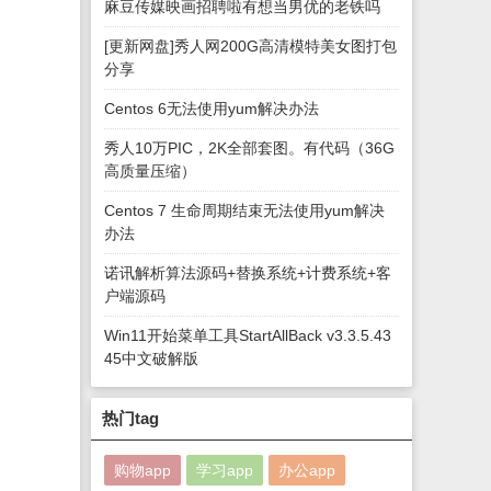
麻豆传媒映画招聘啦有想当男优的老铁吗
[更新网盘]秀人网200G高清模特美女图打包
分享
Centos 6无法使用yum解决办法
秀人10万PIC，2K全部套图。有代码（36G
高质量压缩）
Centos 7 生命周期结束无法使用yum解决
办法
诺讯解析算法源码+替换系统+计费系统+客
户端源码
Win11开始菜单工具StartAllBack v3.3.5.43
45中文破解版
热门tag
购物app
学习app
办公app