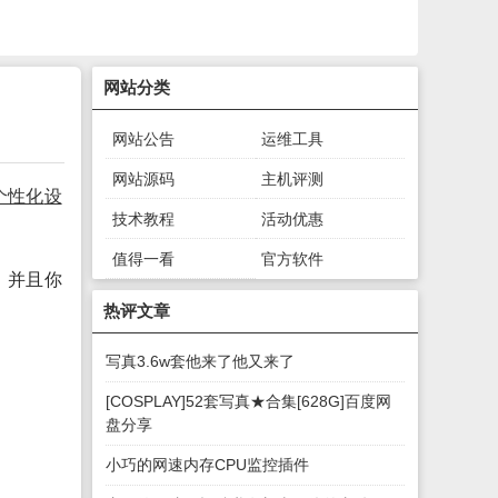
网站分类
网站公告
运维工具
网站源码
主机评测
个性化
设
技术教程
活动优惠
值得一看
官方软件
，并且你
绿色软件
游戏下载
热评文章
写真3.6w套他来了他又来了
[COSPLAY]52套写真★合集[628G]百度网
盘分享
小巧的网速内存CPU监控插件