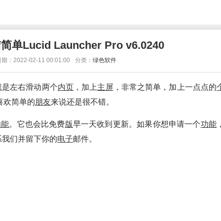
ucid Launcher Pro v6.0240
期：2022-02-11 00:01:00
分类：
绿色软件
就是左右滑动两个
内页
，加上
主屏
，非常之简单，加上一点点的
喜欢简单的
朋友
来说还是很不错。
功能
。它也会比免费
版
早一天收到更新。如果你想申请一个
功能
联系我们并留下你的
电子
邮件。