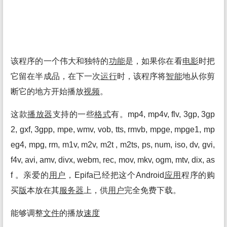
该程序的一个伟大和独特的
功能
是，如果你在看
电影
时把
它留在半成品，在下一次
运行
时，该程序将
智能
地从你剪
断它的地方开始播放
视频
。
这款
播放
器
支持的一些
格式
有。mp4, mp4v, flv, 3gp, 3gp
2, gxf, 3gpp, mpe, wmv, vob, tts, rmvb, mpge, mpge1, mp
eg4, mpg, rm, m1v, m2v, m2t , m2ts, ps, num, iso, dv, gvi,
f4v, avi, amv, divx, webm, rec, mov, mkv, ogm, mtv, dix, as
f 。亲爱的
用户
，Epifa已经把这个Android
应用
程序的购
买
版
本放在其
服务
器
上，供
用户
完全免费下载。
能够调整
文件
的播放
速度