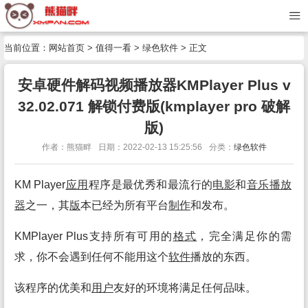
当前位置：
网站首页
>
值得一看
>
绿色软件
> 正文
安卓硬件解码视频播放器KMPlayer Plus v
32.02.071 解锁付费版(kmplayer pro 破解
版)
作者：熊猫畔
日期：2022-02-13 15:25:56
分类：
绿色软件
KM Player
应用
程序是最优秀和最流行的
电影
和
音乐
播放
器
之一，其
版
本已经为所有平台
制作
和发布。
KMPlayer Plus支持所有可用的
格式
，完全满足你的需
求，你不会遇到任何不能用这个
软件
播放的东西。
该程序的优美和
用户
友好的环境将满足任何品味。