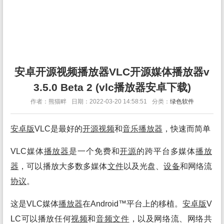
安卓开源视频播放器VLC开源媒体播放器v
3.5.0 Beta 2 (vlc播放器安卓下载)
作者：熊猫畔
日期：2022-03-20 14:58:51
分类：
绿色软件
安卓
版
VLC是最好的
开源
视频
和
音乐
播放
器
，快速而简单
VLC媒体
播放
器
是一个免费和
开源
的跨平台多媒体
播放
器
，可以播放大多数多媒体
文件
以及光盘、
设备
和网络流
协议
。
这是VLC媒体
播放
器
在Android™平台上的移植。
安卓
版
V
LC可以播放任何
视频
和
音频
文件
，以及网络流、网络共