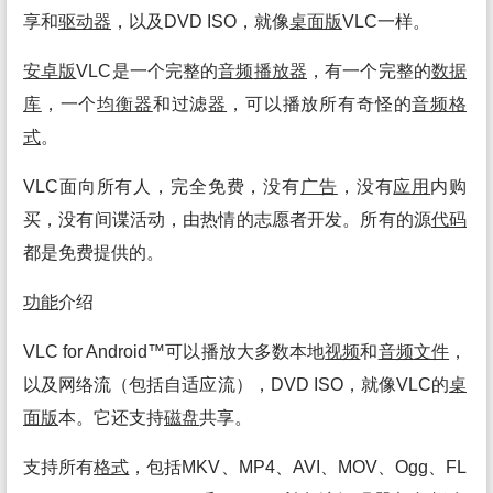
享和
驱动
器
，以及DVD ISO，就像
桌面
版
VLC一样。
安卓
版
VLC是一个完整的
音频
播放
器
，有一个完整的
数据
库
，一个
均衡
器
和过滤
器
，可以播放所有奇怪的
音频
格
式
。
VLC面向所有人，完全免费，没有
广告
，没有
应用
内购
买，没有间谍活动，由热情的志愿者开发。所有的源
代码
都是免费提供的。
功能
介绍
VLC for Android™可以播放大多数本地
视频
和
音频
文件
，
以及网络流（包括自适应流），DVD ISO，就像VLC的
桌
面
版
本。它还支持
磁盘
共享。
支持所有
格式
，包括MKV、MP4、AVI、MOV、Ogg、FL