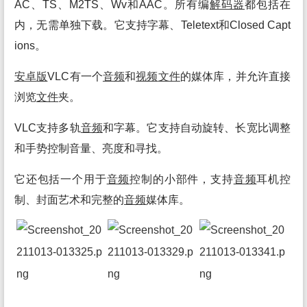
AC、TS、M2TS、Wv和AAC。所有编
解码
器
都包括在
内，无需单独下载。它支持字幕、Teletext和Closed Capt
ions。
安卓
版
VLC有一个
音频
和
视频
文件
的媒体库，并允许直接
浏览
文件
夹。
VLC支持多轨
音频
和字幕。它支持自动旋转、长宽比调整
和手势控制音量、亮度和寻找。
它还包括一个用于
音频
控制的小部件，支持
音频
耳机控
制、封面艺术和完整的
音频
媒体库。