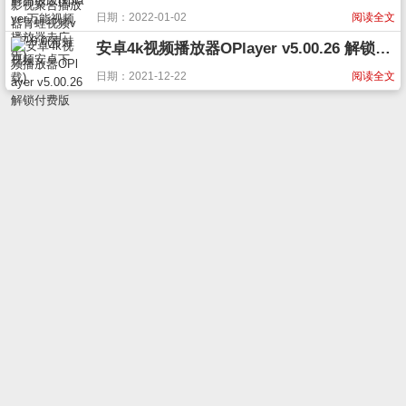
日期：2022-01-02
阅读全文
安卓4k视频播放器OPlayer v5.00.26 解锁付费版
日期：2021-12-22
阅读全文