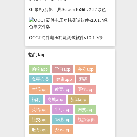
Gif录制/剪辑工具ScreenToGif v2.37绿色版(怎么录制gif动图)
OCCT硬件电压功耗测试软件v10.1.7绿色单文件版
热门tag
购物app
学习app
办公app
免费会员
健康app
源码
生活app
教育app
医疗app
福利
商城app
新闻app
英语app
出行app
网购app
社交app
管理app
视频编辑
服务app
资讯app