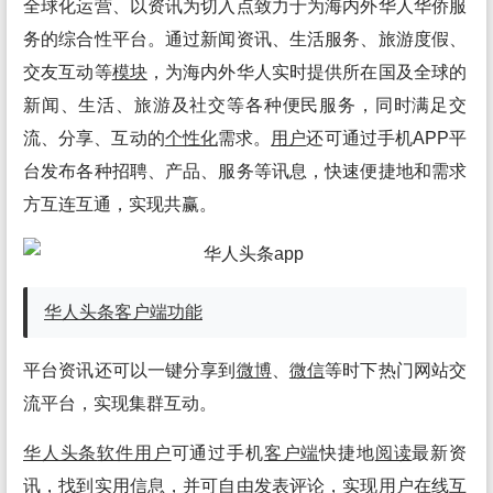
全球化运营、以资讯为切入点致力于为海内外华人华侨服
务的综合性平台。通过新闻资讯、生活服务、旅游度假、
交友互动等
模块
，为海内外华人实时提供所在国及全球的
新闻、生活、旅游及社交等各种便民服务，同时满足交
流、分享、互动的
个性化
需求。
用户
还可通过手机APP平
台发布各种招聘、产品、服务等讯息，快速便捷地和需求
方互连互通，实现共赢。
华人头条
客户端
功能
平台资讯还可以一键分享到
微博
、
微信
等时下热门网站交
流平台，实现集群互动。
华人头条
软件
用户
可通过手机
客户端
快捷地
阅读
最新资
讯，找到实用
信息
，并可自由发表评论，实现
用户
在线互