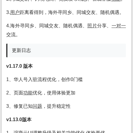
3.
用户
距离看得到，海外寻同乡、同城交友、随机偶遇。
4.海外寻同乡、同城交友、随机偶遇、
照片
分享、
一对一
交流。
更新日志
v1.17.0
版
本
1、华人号入驻流程优化，创作0门槛
2、页面
功能
优化，使用体验更加
3、修复已知
问题
，提升稳定性
v1.13.0
版
本
1、谊商
云
UI调整升级及相关
功能
优化,体验更优