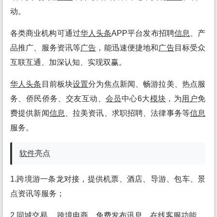
动。
各类商业机构可通过
华人头条
APP平台发布招聘
信息
、产
品推广、服务资讯等
广告
，能迅速便捷地和
广告
目标受众
互联互通、加深认知、实现双赢。
华人头条
目前板块
设置
分为焦点新闻、畅游拉美、热点服
务、侨民侨务、交友互动、
会员
中心6大
模块
，为
用户
免
费提供新闻
信息
、拉美资讯、求职招聘、法律事务等
信息
服务。
软件
亮点
1.跨境游一条龙对接，提供机票、酒店、导游、包车、景
点资讯等服务；
2.同城交易 、跨境电商、免费发布讯息、在线客服
功能
。