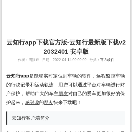
云知行app下载官方版-云知行最新版下载v2
2032401 安卓版
作者：熊猫畔
日期：2022-04-14 00:00:00
分类：
官方软件
云
知行app
是能够实时
定位
到车辆的
软件
，远程
监控
车辆
的行驶记录和
运动
轨迹，
用户
可以通过平台对车辆进行财
产保护，帮助广大的车主
朋友
对自己的爱车更加很好的保
护起来，
感兴趣
的
朋友
快来下载吧！
云
知行
客户端
简介