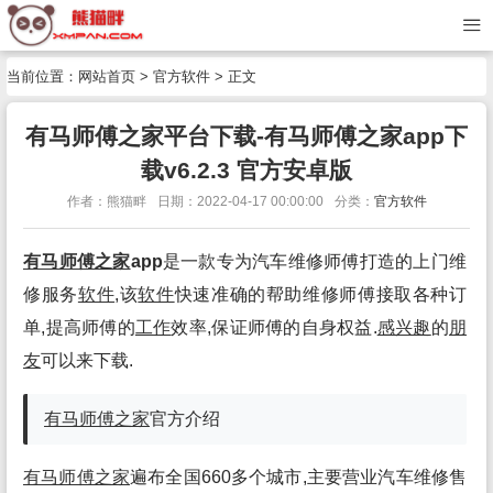
当前位置：
网站首页
>
官方软件
> 正文
有马师傅之家平台下载-有马师傅之家app下
载v6.2.3 官方安卓版
作者：熊猫畔
日期：2022-04-17 00:00:00
分类：
官方软件
有马师傅之家
app
是一款专为汽车维修师傅打造的上门维
修服务
软件
,该
软件
快速准确的帮助维修师傅接取各种订
单,提高师傅的
工作
效率,保证师傅的自身权益.
感兴趣
的
朋
友
可以来下载.
有马师傅之家
官方介绍
有马师傅之家
遍布全国660多个城市,主要营业汽车维修售