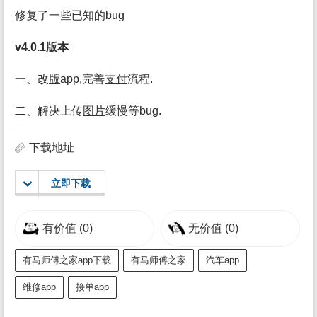
修复了一些已知的bug
v4.0.1
版
本
一、改
版
app,完善
支付
流程.
二、解决上传
图片
缓慢等bug.
下载地址
立即下载
有价值
(0)
无价值
(0)
有马师傅之家app下载
有马师傅之家
汽车app
维修app
接单app