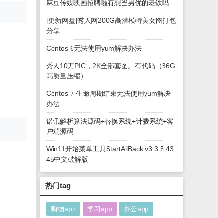
麻豆传媒映画招聘啦有想当男优的老铁吗
[更新网盘]秀人网200G高清模特美女图打包
分享
Centos 6无法使用yum解决办法
秀人10万PIC，2K全部套图。有代码（36G
高质量压缩）
Centos 7 生命周期结束无法使用yum解决
办法
诺讯解析算法源码+替换系统+计费系统+客
户端源码
Win11开始菜单工具StartAllBack v3.3.5.43
45中文破解版
热门tag
购物app
学习app
办公app