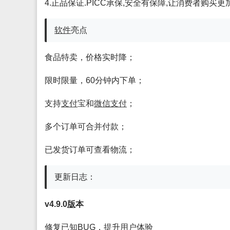
4.正品保证.PICC承保,安全有保障,让消费者购买更
软件
亮点
食品特卖，价格实时降；
限时限量，60分钟内下单；
支持
支付
宝和
微信
支付
；
多个订单可合并付款；
已发货订单可查看物流；
更新日志：
v4.9.0
版
本
修复已知BUG，提升
用户
体验