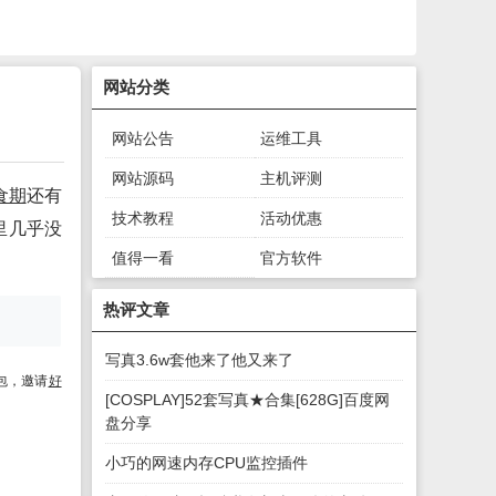
网站分类
网站公告
运维工具
网站源码
主机评测
食期
还有
技术教程
活动优惠
里几乎没
值得一看
官方软件
绿色软件
游戏下载
热评文章
写真3.6w套他来了他又来了
包，邀请
好
[COSPLAY]52套写真★合集[628G]百度网
盘分享
小巧的网速内存CPU监控插件