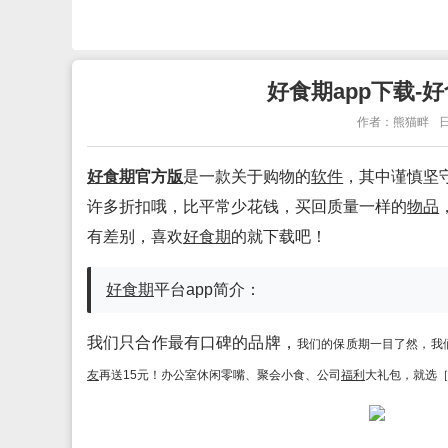
好食期app下载-好
作者：熊猫畔
日
好食期
官方
版
是一款关于购物的
软件
，其中谨慎坚
许多折扣哦，比平常少花钱，买回质量一样的
物品
有差别，喜欢
好食期
的就下载吧！
好食期
平台app简介：
我们只合作最有口碑的品牌，
我们的保质期一目了然，
我
友
再送15元！
办公室休闲零嘴、聚会小食、公司
福利
大礼包，就选