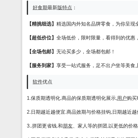
好食期
最新
版
特点
：
【精挑细选】
精选国内外知名品牌零食，为你呈现
【超低价位】
全场低价，限时限量，看得到的优惠
【全场包邮】
无论买多少，全场都包邮！
【服务到家】
享受一站式服务，足不出户坐等美食
软件
优点
1.保质期透明化.商品的保质期透明化展示,
用户
购买
2.日期越近越便宜.商品效期与价格挂钩,日期越近越
3..拼团更省钱.和
朋友
、家人等的拼团,以更低的价