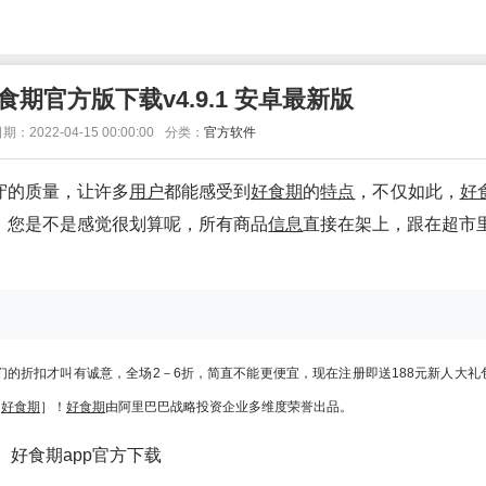
食期官方版下载v4.9.1 安卓最新版
期：2022-04-15 00:00:00
分类：
官方软件
守的质量，让许多
用户
都能感受到
好食期
的
特点
，不仅如此，
好
，您是不是感觉很划算呢，所有商品
信息
直接在架上，跟在超市
们的折扣才叫有诚意，
全场2－6折，简直不能更便宜，
现在注册即送188元新人大礼
［
好食期
］！
好食期
由阿里巴巴战略投资企业多维度荣誉出品。