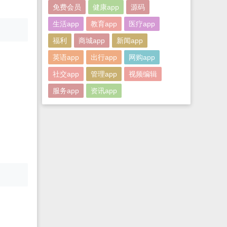
免费会员
健康app
源码
生活app
教育app
医疗app
福利
商城app
新闻app
英语app
出行app
网购app
社交app
管理app
视频编辑
服务app
资讯app