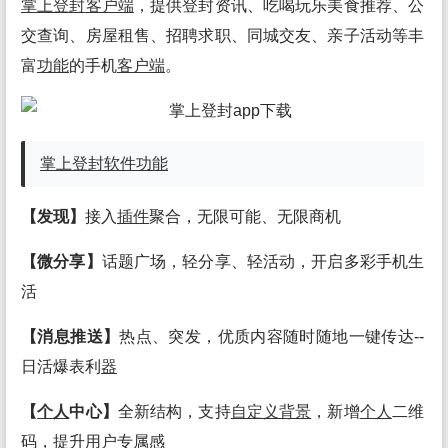
掌上登封
客户端
，提供登封资讯、吃喝玩乐美食推荐、公
交查询、房屋租售、招聘求职、同城交友、亲子活动等丰
富
功能
的手机
客户端
。
掌上登封
软件
功能
【发现】
接入
插件
聚合，无限可能、无限商机
【微分享】
话题广场，轻分享、轻活动，开启多彩手机生
活
【消息推送】
热点、突发，优质内容随时随地一键传达--
日活爆表利
器
【
个人
中心】
全新结构，支持
自定义
背景
，新增
个人
二维
码，提升
用户
专属感