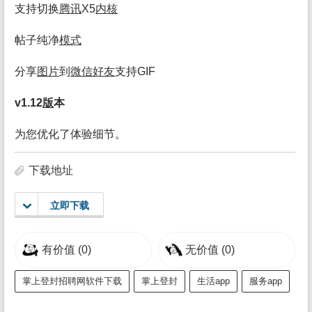
支持切换
腾讯
X5
内核
帖子纯净
模式
分享
图片
到
微信
好友
支持GIF
v1.12
版
本
为您优化了体验细节。
下载地址
立即下载
有价值
(0)
无价值
(0)
掌上登封招聘网软件下载
掌上登封
生活app
服务app