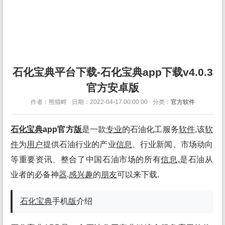
石化宝典平台下载-石化宝典app下载v4.0.3
官方安卓版
作者：熊猫畔
日期：2022-04-17 00:00:00
分类：
官方软件
石化宝典
app官方
版
是一款
专业
的石油化工服务
软件
,该
软
件
为
用户
提供石油行业的产业
信息
、行业新闻、市场动向
等重要资讯、整合了中国石油市场的所有
信息
,是石油从
业者的必备神
器
.
感兴趣
的
朋友
可以来下载.
石化宝典
手机
版
介绍