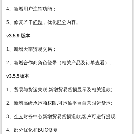
4、新增
用户
注销
功能
；
5、修复若干
问题
，优化
部分
内容。
v3.5.9
版
本
1、新增大宗贸易交易；
2、新增合作商角色登录（相关产品及订单查看）。
v3.5.5
版
本
1、贸易与货运关联,新增贸易货损显示及相关退款;
2、新增高级承运商权限,可运输平台自营限运货运;
3、
个人
财务中心新增贸易货损退款,客户可进行提现;
4、
部分
优化和BUG修复