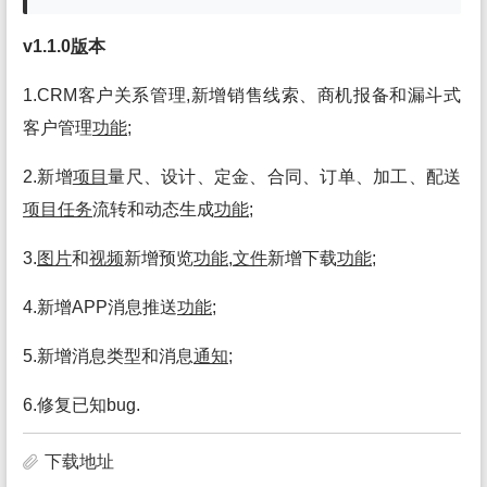
v1.1.0
版
本
1.CRM客户关系管理,新增销售线索、商机报备和漏斗式
客户管理
功能
;
2.新增
项目
量尺、设计、定金、合同、订单、加工、配送
项目
任务
流转和动态生成
功能
;
3.
图片
和
视频
新增预览
功能
,
文件
新增下载
功能
;
4.新增APP消息推送
功能
;
5.新增消息类型和消息
通知
;
6.修复已知bug.
下载地址