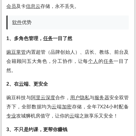
会员
及卡
信息
云
存储，永不丢失。
软件
优势
1、多角色管理，
任务
一目了然
豌豆掌管
内置超管（品牌创始人）、店长、教练、前台及
会籍顾问五大角色，分工协作，让每
个人
的
任务
一目了
然。
2、在
云
端、更安全
豌豆科技与
阿里
云
深度
合作，
用户
隐私
与
服务
器
安全双管
齐下，全部数据均为
云
端
加密
存储，全年7X24小时配备
专业
攻城狮机房值守，让你的
云
端之旅享乐又安全！
3、不只是约课，更帮你赚钱