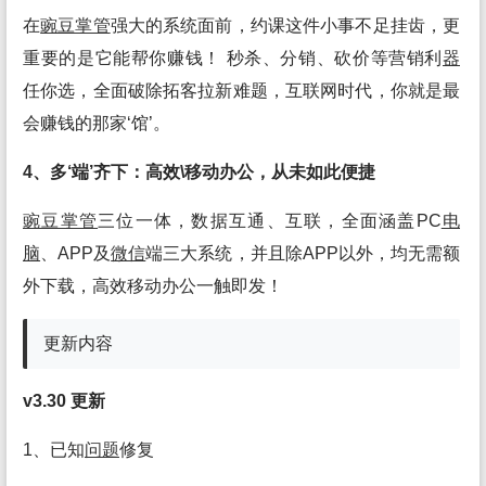
在
豌豆掌管
强大的系统面前，约课这件小事不足挂齿，更
重要的是它能帮你赚钱！ 秒杀、分销、砍价等营销利
器
任你选，全面破除拓客拉新难题，互联网时代，你就是最
会赚钱的那家‘馆’。
4、多‘端’齐下：高效\移动办公，从未如此便捷
豌豆掌管
三位一体，数据互通、互联，全面涵盖PC
电
脑
、APP及
微信
端三大系统，并且除APP以外，均无需额
外下载，高效移动办公一触即发！
更新内容
v3.30 更新
1、已知
问题
修复