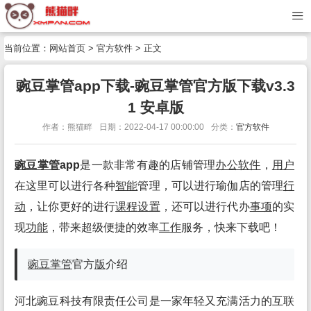
当前位置：
网站首页
>
官方软件
> 正文
豌豆掌管app下载-豌豆掌管官方版下载v3.3
1 安卓版
作者：熊猫畔
日期：2022-04-17 00:00:00
分类：
官方软件
豌豆掌管
app
是一款非常有趣的店铺管理
办公
软件
，
用户
在这里可以进行各种
智能
管理，可以进行瑜伽店的管理
行
动
，让你更好的进行
课程
设置
，还可以进行代办
事项
的实
现
功能
，带来超级便捷的效率
工作
服务，快来下载吧！
豌豆掌管
官方
版
介绍
河北豌豆科技有限责任公司是一家年轻又充满活力的互联