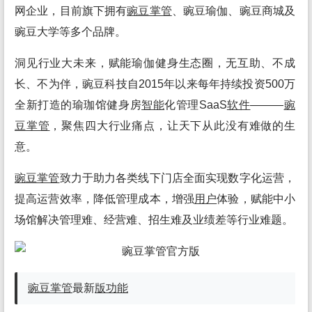
网企业，目前旗下拥有
豌豆掌管
、豌豆瑜伽、豌豆商城及
豌豆大学等多个品牌。
洞见行业大未来，赋能瑜伽健身生态圈，无互助、不成
长、不为伴，豌豆科技自2015年以来每年持续投资500万
全新打造的瑜珈馆健身房
智能
化管理SaaS
软件
———
豌
豆掌管
，聚焦四大行业痛点，让天下从此没有难做的生
意。
豌豆掌管
致力于助力各类线下门店全面实现数字化运营，
提高运营效率，降低管理成本，增强
用户
体验，赋能中小
场馆解决管理难、经营难、招生难及业绩差等行业难题。
豌豆掌管
最新
版
功能