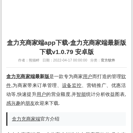
盒力充商家端app下载-盒力充商家端最新版
下载v1.0.79 安卓版
作者：熊猫畔
日期：2022-04-17 00:00:00
分类：
官方软件
盒力充商家端
最新
版
是一款专为商家
用户
而打造的管理
软
件
,为商家带来订单管理、
设备
监控
、营销推广、优惠活
动等,快速提升
用户
的营业额度,并
智能
统计分析收益图表,
感兴趣
的
朋友
欢迎来下载.
盒力充商家端
官方介绍