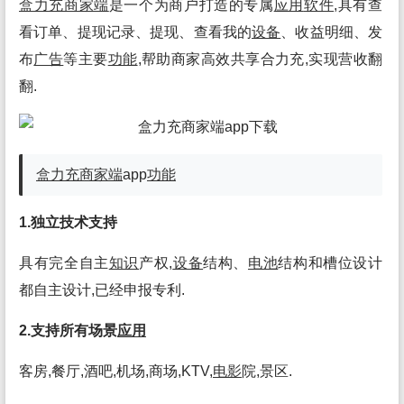
盒力充商家端
是一个为商户打造的专属
应用
软件
,具有查
看订单、提现记录、提现、查看我的
设备
、收益明细、发
布
广告
等主要
功能
,帮助商家高效共享合力充,实现营收翻
翻.
盒力充商家端
app
功能
1.独立技术支持
具有完全自主
知识
产权,
设备
结构、
电池
结构和槽位设计
都自主设计,已经申报专利.
2.支持所有场景
应用
客房,餐厅,酒吧,机场,商场,KTV,
电影
院,景区.