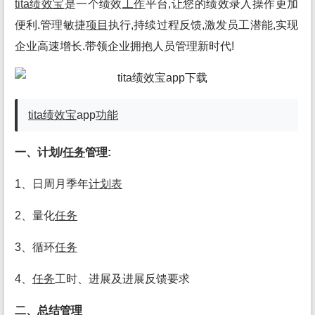
tita绩效宝
是一个绩效
工作
平台,让您的绩效录入操作更加
便利.管理敏捷
项目
执行,持续过程反馈,激发员工潜能,实现
企业高速增长.带领企业拥抱人员管理新时代!
tita绩效宝
app
功能
一、计划/
任务
管理:
1、日周月季年
计划表
2、量化
任务
3、循环
任务
4、
任务
工时、进展及进展反馈要求
二、总结管理