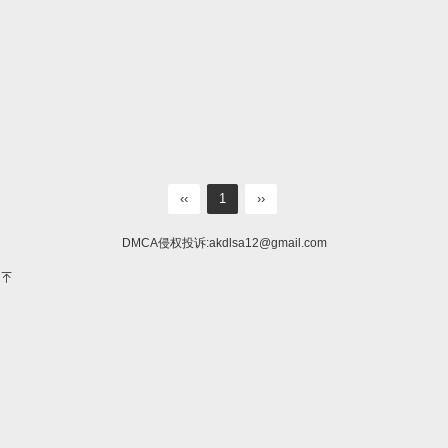
‹‹
1
››
DMCA侵权投诉:
akdlsa12@gmail.com