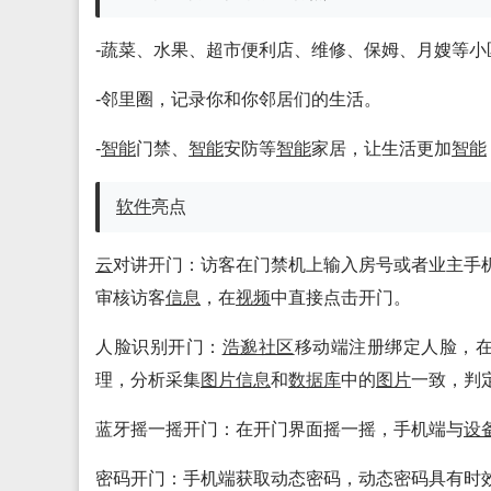
-蔬菜、水果、超市便利店、维修、保姆、月嫂等小
-邻里圈，记录你和你邻居们的生活。
-
智能
门禁、
智能
安防等
智能
家居，让生活更加
智能
软件
亮点
云
对讲开门：访客在门禁机上输入房号或者业主手
审核访客
信息
，在
视频
中直接点击开门。
人脸识别开门：
浩邈社区
移动端注册绑定人脸，在
理，分析采集
图片
信息
和
数据库
中的
图片
一致，判
蓝牙摇一摇开门：在开门界面摇一摇，手机端与
设
密码开门：手机端获取动态密码，动态密码具有时