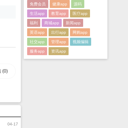
免费会员
健康app
源码
生活app
教育app
医疗app
福利
商城app
新闻app
英语app
出行app
网购app
社交app
管理app
视频编辑
服务app
资讯app
值
(0)
04-17