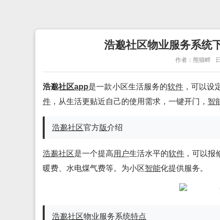
浩邈社区物业服务系统下载
作者：熊猫畔
日
浩邈
社区app
是一款小区生活服务的
软件
，可以设
件
，从生活更贴近自己的使用需求，一键开门，
智
浩邈社区
官方
版
介绍
浩邈社区
是一个提高
用户
生活水平的
软件
，可以报
暖费、水电煤气费等。为小区
智能
化提供服务。
浩邈社区
物业服务系统
特点