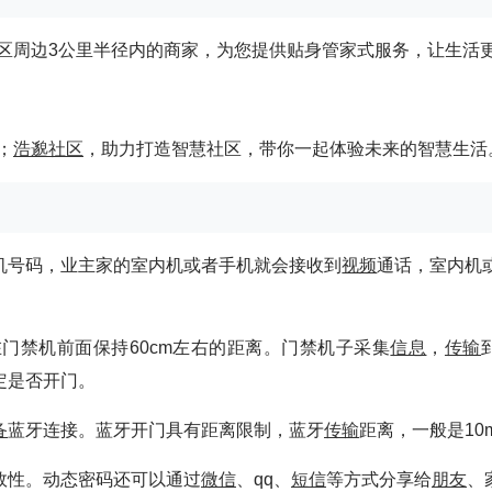
区周边3公里半径内的商家，为您提供贴身管家式服务，让生活
；
浩邈社区
，助力打造智慧社区，带你一起体验未来的智慧生活
机号码，业主家的室内机或者手机就会接收到
视频
通话，室内机
门禁机前面保持60cm左右的距离。门禁机子采集
信息
，
传输
定是否开门。
备
蓝牙连接。蓝牙开门具有距离限制，蓝牙
传输
距离，一般是10
效性。动态密码还可以通过
微信
、qq、
短信
等方式分享给
朋友
、