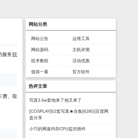
网站分类
网站公告
运维工具
网站源码
主机评测
的服务
软
技术教程
活动优惠
值得一看
官方软件
绿色软件
游戏下载
热评文章
车费、取
写真3.6w套他来了他又来了
[COSPLAY]52套写真★合集[628G]百度网
盘分享
小巧的网速内存CPU监控插件