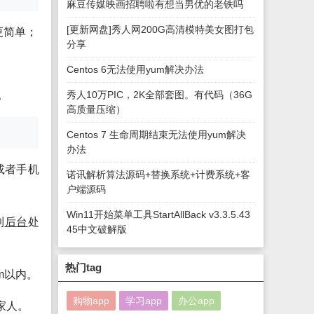
麻豆传媒映画招聘啦有想当男优的老铁吗
[更新网盘]秀人网200G高清模特美女图打包
更简单；
分享
Centos 6无法使用yum解决办法
。
秀人10万PIC，2K全部套图。有代码（36G
高质量压缩）
Centos 7 生命周期结束无法使用yum解决
办法
或者手机
诺讯解析算法源码+替换系统+计费系统+客
户端源码
Win11开始菜单工具StartAllBack v3.3.5.43
到
后台
处
45中文破解版
热门tag
m以内。
购物app
学习app
办公app
家人。