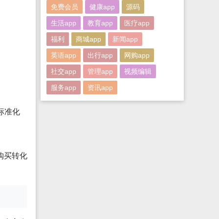
免费会员
健康app
源码
生活app
教育app
医疗app
福利
商城app
新闻app
英语app
出行app
网购app
社交app
管理app
视频编辑
服务app
资讯app
标准化
购买转化