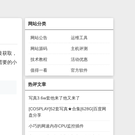
网站分类
网站公告
运维工具
网站源码
主机评测
接获取，
技术教程
活动优惠
需要的小
值得一看
官方软件
绿色软件
游戏下载
热评文章
写真3.6w套他来了他又来了
[COSPLAY]52套写真★合集[628G]百度网
盘分享
小巧的网速内存CPU监控插件