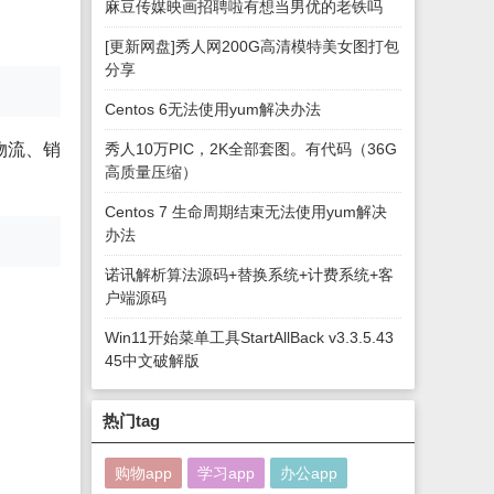
麻豆传媒映画招聘啦有想当男优的老铁吗
[更新网盘]秀人网200G高清模特美女图打包
分享
Centos 6无法使用yum解决办法
物流、销
秀人10万PIC，2K全部套图。有代码（36G
高质量压缩）
Centos 7 生命周期结束无法使用yum解决
办法
诺讯解析算法源码+替换系统+计费系统+客
户端源码
Win11开始菜单工具StartAllBack v3.3.5.43
45中文破解版
热门tag
购物app
学习app
办公app