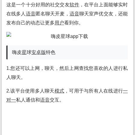
这是一个十分好用的社交交友
软件
，在平台上面能够实时
在线多人
语音
匿名聊天开麦，
语音
聊天室声优交友，还能
发布自己的动态让更多
用户
看到你。
嗨皮
星
球
安卓
版
特色
1.您还可以上网，聊天，然后上网查找您喜欢的人进行私
人聊天。
2.该平台使用多人聊天
模式
，可用于与所有人在线进行
一
对一
私人通信和
语音
交互。