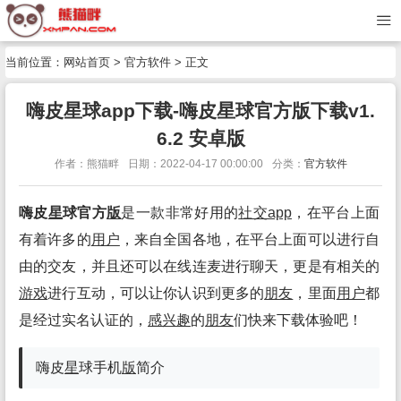
当前位置：
网站首页
>
官方软件
> 正文
嗨皮星球app下载-嗨皮星球官方版下载v1.
6.2 安卓版
作者：熊猫畔
日期：2022-04-17 00:00:00
分类：
官方软件
嗨皮
星
球官方
版
是一款非常好用的
社交app
，在平台上面
有着许多的
用户
，来自全国各地，在平台上面可以进行自
由的交友，并且还可以在线连麦进行聊天，更是有相关的
游戏
进行互动，可以让你认识到更多的
朋友
，里面
用户
都
是经过实名认证的，
感兴趣
的
朋友
们快来下载体验吧！
嗨皮
星
球手机
版
简介