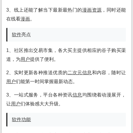
3、线上还能了解当下最新最热门的
漫画
资源
，同时还能
在线看
漫画
。
软件
亮点
1、社区推出交易市集，各大买主提供相应的谷子购买渠
道，为
用户
提供了便利。
2、实时更新各种推送优质的
二次元
信息
和内容，随时让
用户
们能第一时间掌握最新动态。
3、一站式服务，平台各种资讯
信息
均围绕着动漫展开，
让
用户
们体验感大大升级。
软件
功能