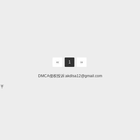
‹‹
1
››
DMCA侵权投诉:
akdlsa12@gmail.com