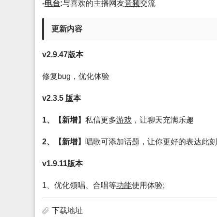
-
电台
:
与喜欢的主播网友
音频
交流
更新内容
v2.9.47
版
本
修复bug，优化体验
v2.3.5
版
本
1、【新增】
私信更多
游戏
，让聊天充满乐趣
2、【新增】
唱歌可添加话题，让你更好的表达此刻
v1.9.11
版
本
1、优化领唱、合唱等
功能
使用体验;
下载地址