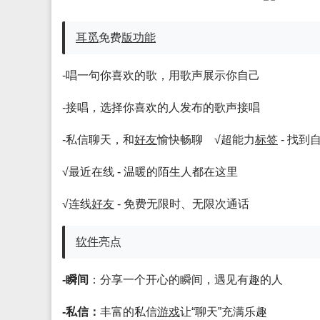
耳觅
免费
版
功能
-唱一句你喜欢的歌，用歌声展示你自己
-接唱，选择你喜欢的人发布的歌声接唱
-私信聊天，和
好友
愉快畅聊 √超能力
标签
- 找到
√最近在线 - 温暖的陌生人都在这里
√连线
好友
- 免费无限时、无限次通话
软件
亮点
-瞬间
：分享一个开心的瞬间，遇见有趣的人
-私信：
丰富的私信
游戏
让“聊天”充满乐趣