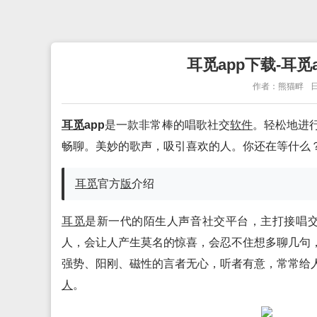
耳觅app下载-耳觅a
作者：熊猫畔
日
耳觅
app
是一款非常棒的唱歌社交
软件
。轻松地进
畅聊。美妙的歌声，吸引喜欢的人。你还在等什么
耳觅
官方
版
介绍
耳觅
是新一代的陌生人声音社交平台，主打接唱交
人，会让人产生莫名的惊喜，会忍不住想多聊几句
强势、阳刚、磁性的言者无心，听者有意，常常给
人
。