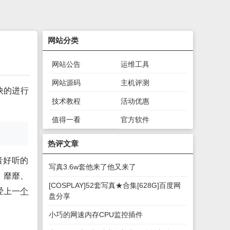
网站分类
网站公告
运维工具
网站源码
主机评测
快的进行
技术教程
活动优惠
值得一看
官方软件
绿色软件
游戏下载
热评文章
音好听的
写真3.6w套他来了他又来了
、靡靡、
[COSPLAY]52套写真★合集[628G]百度网
爱上一
个
盘分享
小巧的网速内存CPU监控插件