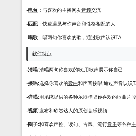
-
电台
：
与喜欢的主播网友
音频
交流
-匹配
：快速遇见与你声音和性格相配的人
-唱歌
：唱两句你喜欢的歌，通过歌声认识TA
软件
特点
-清唱:
清唱两句你喜欢的歌,用歌声展示你自己
-接唱:
选择你喜欢的
歌曲
和声音接唱,通过声音认识T
-弹唱:
用系统提供的各种乐
器
弹唱你喜欢的
歌曲
片
-
视频
:
发布和欣赏达人的原创
音乐
视频
-圈子:
和喜欢声控、读句、古风、流行
音乐
等各种