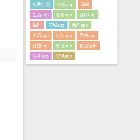
免费会员
健康app
源码
生活app
教育app
医疗app
福利
商城app
新闻app
英语app
出行app
网购app
社交app
管理app
视频编辑
服务app
资讯app