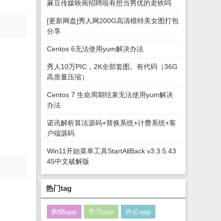
麻豆传媒映画招聘啦有想当男优的老铁吗
[更新网盘]秀人网200G高清模特美女图打包
分享
Centos 6无法使用yum解决办法
秀人10万PIC，2K全部套图。有代码（36G
高质量压缩）
Centos 7 生命周期结束无法使用yum解决
办法
诺讯解析算法源码+替换系统+计费系统+客
户端源码
Win11开始菜单工具StartAllBack v3.3.5.43
45中文破解版
热门tag
购物app
学习app
办公app