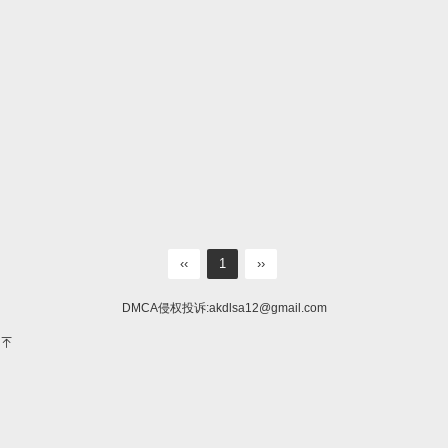
‹‹
1
››
DMCA侵权投诉:
akdlsa12@gmail.com