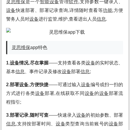
灵思维保
是一个
智能
设备
管理
软件
,支持参数一键录入、
设备
快速部署、部署记录查询,详情随时查看等
功能
,方便
警务人员对
设备
进行监管,维护,查看进出人员
信息
.
灵思维保
app特色
1.
设备
情况,尽在掌握
——支持查看各类
设备
的实时状态、
基本
信息
、事件记录及修改
设备
部署
信息
;
2.部署
设备
,方便快捷
——可通过输入
设备
编号或扫一扫的
方式进行各类
设备
部署,在线获取不同
设备
的
设备
部署流
程指引;
3.部署记录,随时可查
——快速录入
设备
的初始参数、部署
信息
,支持按部署时间、
设备
类型查询当前账号的
设备
部