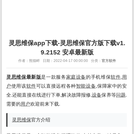
灵思维保app下载-灵思维保官方版下载v1.
9.2152 安卓最新版
作者：熊猫畔
日期：2022-04-17 00:00:00
分类：
官方软件
灵思维保
最新
版
是一款服务
家庭
设备
的手机维保
软件
,
用
户
使用该
软件
可以直接远程各种
智能
设备
,保障家中的安
全.还能直接在线进行下单,解决故障报修,
设备
保养等
问题
.
需要的
用户
欢迎前来下载.
灵思维保
官方介绍