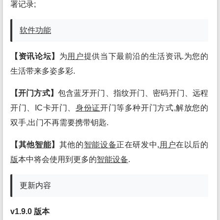
署记录;
软件
功能
【资讯论坛】
为
用户
提供当下最前沿的生活资讯.为您的
生活带来多姿多彩.
【开门方式】
包含蓝牙开门、指纹开门、密码开门、远程
开门、IC卡开门、
身份证
开门等多种开门方式,解放您的
双手,出门不再需要携带钥匙.
【其他
智能
】
其他的
智能
设备
正在研发中,
用户
在以后的
版
本中将会使用到更多的
智能
设备
.
更新内容
v1.9.0
版
本