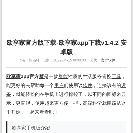
欧享家官方版下载-欧享家app下载v1.4.2 安
卓版
作者：熊猫畔
日期：2022-04-15 00:00:00
分类：
官方软件
欧享家
app官方
版
是一款
智能
性质的生活服务管控
工具
，
能更好的去帮助每一个
用户
们使用该
软件
，连接该有的
设
备
，就能轻松的在手机上进行操控了，以不同的图标来显
示，更直观，使用起来更方便一些，高端科学就应该从这
里开始，一起来看看吧！
欧享家
手机
版
介绍