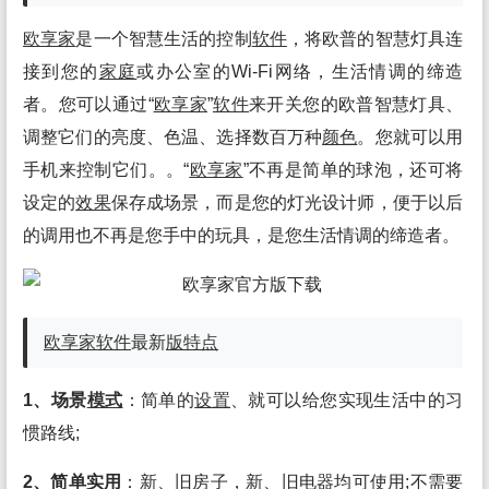
欧享家
是一个智慧生活的控制
软件
，将欧普的智慧灯具连
接到您的
家庭
或办公室的Wi-Fi网络，生活情调的缔造
者。您可以通过“
欧享家
”
软件
来开关您的欧普智慧灯具、
调整它们的亮度、色温、选择数百万种
颜色
。您就可以用
手机来控制它们。。“
欧享家
”不再是简单的球泡，还可将
设定的
效果
保存成场景，而是您的灯光设计师，便于以后
的调用也不再是您手中的玩具，是您生活情调的缔造者。
欧享家
软件
最新
版
特点
1、场景
模式
：简单的
设置
、就可以给您实现生活中的习
惯路线;
2、简单实用
：新、旧房子，新、旧电
器
均可使用;不需要