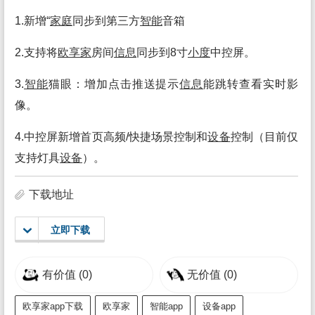
1.新增“
家庭
同步到第三方
智能
音箱
2.支持将
欧享家
房间
信息
同步到8寸
小度
中控屏。
3.
智能
猫眼：增加点击推送提示
信息
能跳转查看实时影
像。
4.中控屏新增首页高频/快捷场景控制和
设备
控制（目前仅
支持灯具
设备
）。
下载地址
立即下载
有价值
(0)
无价值
(0)
欧享家app下载
欧享家
智能app
设备app