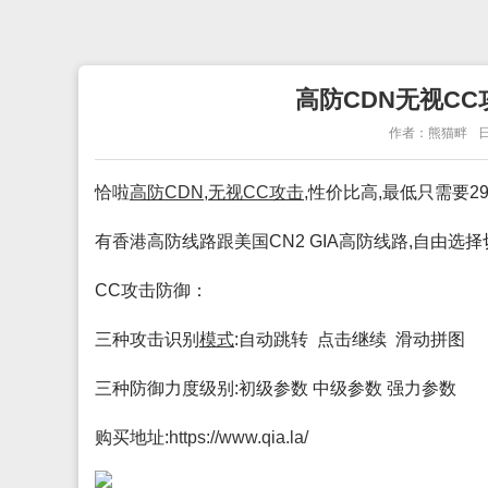
高防CDN无视CC
作者：熊猫畔
日
恰啦
高防CDN
,
无视CC攻击
,性价比高,最低只需要29
有香港高防线路跟美国CN2 GIA高防线路,自由选择
CC攻击防御：
三种攻击识别
模式
:自动跳转 点击继续 滑动拼图
三种防御力度级别:初级参数 中级参数 强力参数
购买地址:
https://www.qia.la/