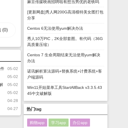
麻豆传媒映画招聘啦有想当男优的老铁吗
[更新网盘]秀人网200G高清模特美女图打包
分享
Centos 6无法使用yum解决办法
值
(0)
秀人10万PIC，2K全部套图。有代码（36G
高质量压缩）
Centos 7 生命周期结束无法使用yum解决
办法
文件
05-02
诺讯解析算法源码+替换系统+计费系统+客
05-02
户端源码
破解
05-02
Win11开始菜单工具StartAllBack v3.3.5.43
05-02
45中文破解版
04-28
04-27
热门tag
购物app
学习app
办公app