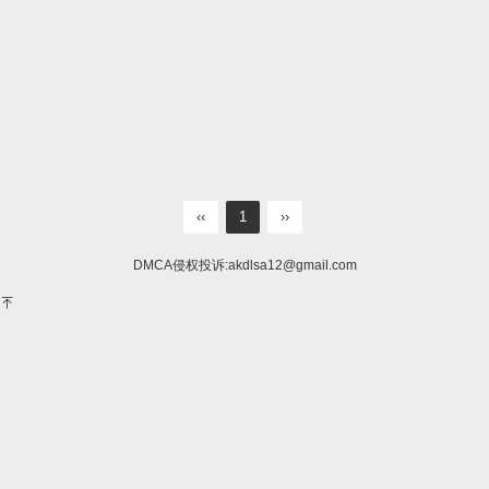
‹‹
1
››
DMCA侵权投诉:
akdlsa12@gmail.com