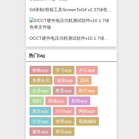
Gif录制/剪辑工具ScreenToGif v2.37绿色版(怎么录制gif动图)
OCCT硬件电压功耗测试软件v10.1.7绿色单文件版
热门tag
购物app
学习app
办公app
免费会员
健康app
源码
生活app
教育app
医疗app
福利
商城app
新闻app
英语app
出行app
网购app
社交app
管理app
视频编辑
服务app
资讯app