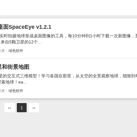
aceEye v1.2.1
卫星实时拍摄地球形成桌面图像的工具，每10分钟到1小时下载一次新图像，
自5颗卫星的12个...
分类：
绿色软件
 卫星和街景地图
球行星的交互式三维模型！学习各国在那里，从太空的全景观察地球，细致到
地球！ea...
分类：
绿色软件
‹‹
1
››