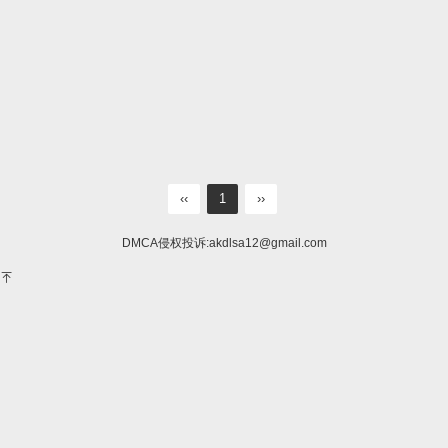
‹‹
1
››
DMCA侵权投诉:
akdlsa12@gmail.com